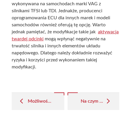
wykonywana na samochodach marki VAG z
silnikami TFSI lub TDI. Jednakże, producenci
oprogramowania ECU dla innych marek i modeli
samochodów również oferują tę opcję. Warto
jednak pamiętać, że modyfikacje takie jak
aktywacja
twardej odcinki
mogą wpłynąć negatywnie na
trwałość silnika i innych elementów układu
napędowego. Dlatego należy dokładnie rozważyć
ryzyka i korzyści przed wykonaniem takiej
modyfikacji.
Post
navigation
Możliwości tuningowe przy ręcznej skrzyni biegów
Na czym polega pop & bangs i w jakich samochodach ma zastosowanie?