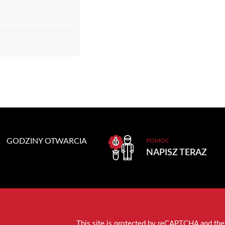
GODZINY OTWARCIA
POMOC
NAPISZ TERAZ
This site is protected by reCAPTCHA and th