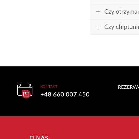
Czy otrzyma
Czy chiptuni
KONTAKT
REZERW
+48 660 007 450
O NAS