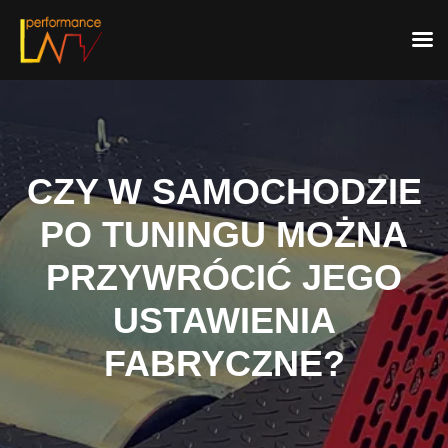
Skip
to
content
CZY W SAMOCHODZIE
PO TUNINGU MOŻNA
PRZYWRÓCIĆ JEGO
USTAWIENIA
FABRYCZNE?