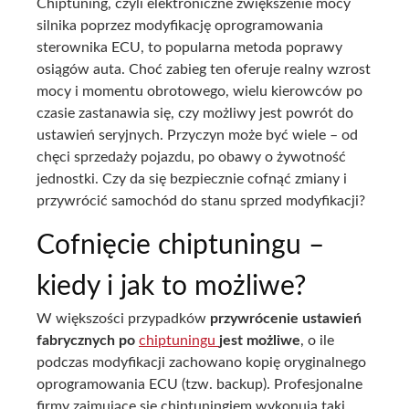
Chiptuning, czyli elektroniczne zwiększenie mocy
silnika poprzez modyfikację oprogramowania
sterownika ECU, to popularna metoda poprawy
osiągów auta. Choć zabieg ten oferuje realny wzrost
mocy i momentu obrotowego, wielu kierowców po
czasie zastanawia się, czy możliwy jest powrót do
ustawień seryjnych. Przyczyn może być wiele – od
chęci sprzedaży pojazdu, po obawy o żywotność
jednostki. Czy da się bezpiecznie cofnąć zmiany i
przywrócić samochód do stanu sprzed modyfikacji?
Cofnięcie chiptuningu –
kiedy i jak to możliwe?
W większości przypadków
przywrócenie ustawień
fabrycznych po
chiptuningu
jest możliwe
, o ile
podczas modyfikacji zachowano kopię oryginalnego
oprogramowania ECU (tzw. backup). Profesjonalne
firmy zajmujące się chiptuningiem wykonują taki